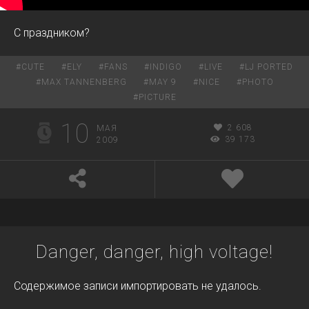
С праздником?
#
CUTE
#
ELY
#
FANS
#
INDIGO
#
LIVE
#
LJ PORTED
#
MAX TANNENBERG
#
MAY 9
#
NICE
#
PHOTO
#
PICTURE
10
2 608
МАЯ
39 173
2009
Danger, danger, high voltage!
Содержимое записи импортировать не удалось.