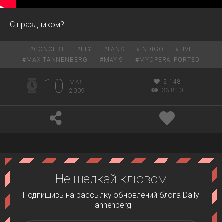
C праздником?
#
CONCERT
#
ELY
#
FANS
#
INDIGO
#
LIVE
#
MAX TANNENBERG
#
MAY 9
#
MYOPERA_PORTED
10
2 148
МАЯ
33 810
2009
Не щелкай клювом
Подпишись на рассылку обновлений блога Daily
Tannenberg