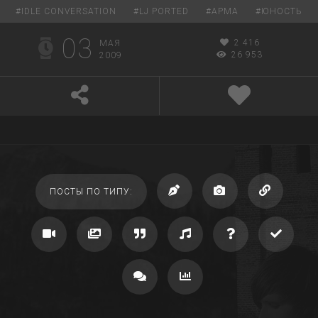
#
IDLE CONVERSATION
#
LJ PORTED
#
АРМА
#
ЮНОСТЬ
03
2 416
МАЯ
26 953
2009
ПОСТЫ ПО ТИПУ: