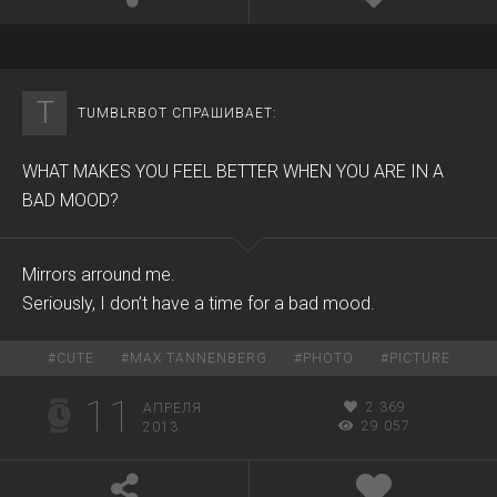
T
TUMBLRBOT СПРАШИВАЕТ:
WHAT MAKES YOU FEEL BETTER WHEN YOU ARE IN A
BAD MOOD?
Mirrors arround me.
Seriously, I don’t have a time for a bad mood.
#
CUTE
#
MAX TANNENBERG
#
PHOTO
#
PICTURE
11
2 369
АПРЕЛЯ
29 057
2013