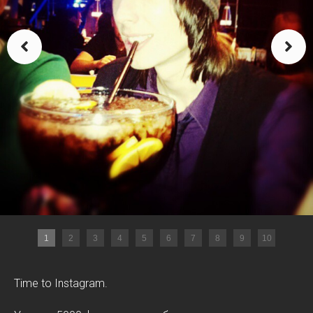
1
2
3
4
5
6
7
8
9
10
Time to Instagram.