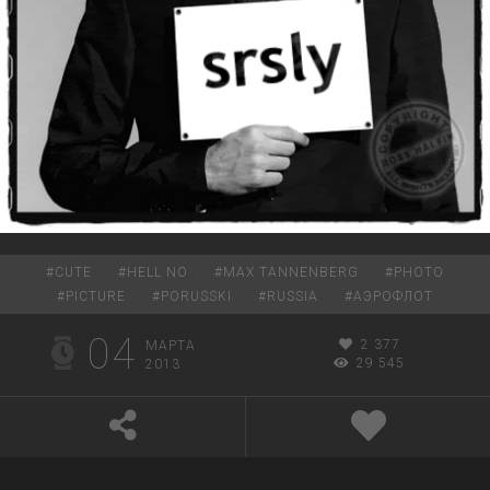
#
CUTE
#
HELL NO
#
MAX TANNENBERG
#
PHOTO
#
PICTURE
#
PORUSSKI
#
RUSSIA
#
АЭРОФЛОТ
04
2 377
МАРТА
29 545
2013