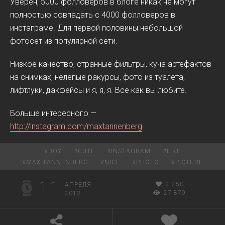
Уверен, 5000 фолловеров в блоге никак не могут
полностью совпадать с 4000 фолловеров в
инстаграме. Для первой половины небольшой
фотосет из популярной сети.
Низкое качество, странные фильтры, куча артефактов
на снимках, нелепые ракурсы, фото из туалета,
лифтлуки, дакфейсы и я, я, я. Все как вы любите.
Больше интересного —
http://instagram.com/maxtannenberg
#
BOY
#
CUTE
#
INSTAGRAM
#
LIKE
#
MAX TANNENBERG
#
NICE
#
PHOTO
#
PICTURE
11
2 250
АПРЕЛЯ
27 879
2013