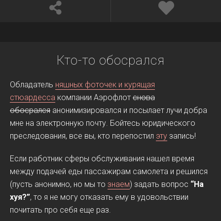
Кто-то обосрался
Обладатель
няшных фоточек и курящая
стюардесса
компании Аэрофлот
снова
обосрался
анонимизировался и посылает лучи добра
мне на электронную почту. Бойтесь юридического
преследования, все вы, кто перепостил
эту
запись!
Если работник сферы обслуживания нашел время
между подачей еды пассажирам самолета и решился
(пусть анонимно, но мы то
знаем
) задать вопрос
“На
хуя?”
, то я не могу отказать ему в удовольствии
почитать про себя еще раз.