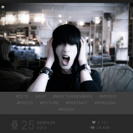
#
CUTE
#
GUY
#
MAX TANNENBERG
#
MYSELF
#
PHOTO
#
PICTURE
#
PORTRAIT
#
PORUSSKI
#
RUSSIA
25
2 121
ФЕВРАЛЯ
28 639
2013