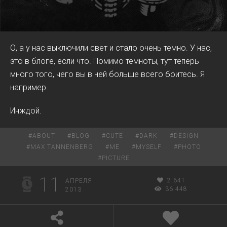
О, а у нас выключили свет и стало очень темно. У нас,
это в блоге, если что. Помимо темноты, тут теперь
много того, чего вы в ней больше всего боитесь. Я
например.
Инждой.
#
ABOUT
#
BLOG
#
CUTE
#
DARK
#
DESIGN
#
MAX TANNENBERG
#
ME
#
MYSELF
#
PHOTO
#
PICTURE
11
2 641
АПРЕЛЯ
36 448
2013