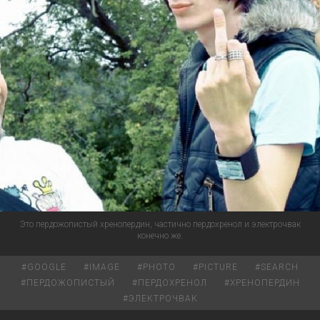
Это пердожопистый хренопердин, частично пердохренол и электрочвак
конечно же.
#
GOOGLE
#
IMAGE
#
PHOTO
#
PICTURE
#
SEARCH
#
ПЕРДОЖОПИСТЫЙ
#
ПЕРДОХРЕНОЛ
#
ХРЕНОПЕРДИН
#
ЭЛЕКТРОЧВАК