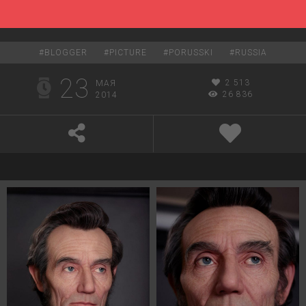
#
BLOGGER
#
PICTURE
#
PORUSSKI
#
RUSSIA
23
2 513
МАЯ
26 836
2014