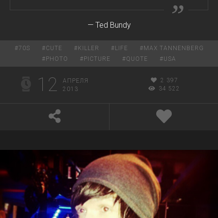
— Ted Bundy
#
70S
#
CUTE
#
KILLER
#
LIFE
#
MAX TANNENBERG
#
PHOTO
#
PICTURE
#
QUOTE
#
USA
12
2 397
АПРЕЛЯ
34 522
2013