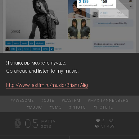
Я знаю, вы можете лучше.
Go ahead and listen to my music.
http://www.lastfm.ru/music/Brian+Alig
#
AWESOME
#
CUTE
#
LASTFM
#
MAX TANNENBERG
#
MUSIC
#
OMG
#
PHOTO
#
PICTURE
05
2 163
МАРТА
31 489
2013