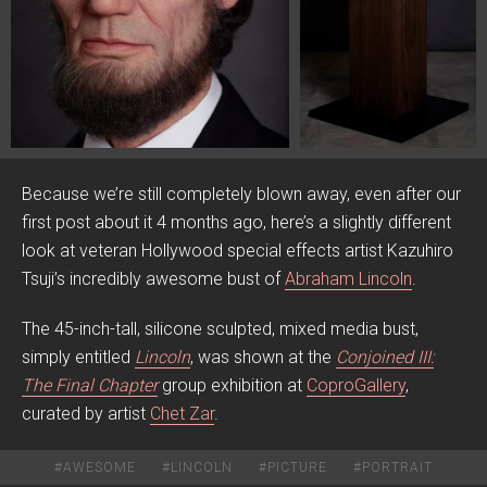
Because we’re still completely blown away, even after our
first post about it 4 months ago, here’s a slightly different
look at veteran Hollywood special effects artist Kazuhiro
Tsuji’s incredibly awesome bust of
Abraham Lincoln
.
The 45-inch-tall, silicone sculpted, mixed media bust,
simply entitled
Lincoln
, was shown at the
Conjoined III:
The Final Chapter
group exhibition at
CoproGallery
,
curated by artist
Chet Zar
.
#
AWESOME
#
LINCOLN
#
PICTURE
#
PORTRAIT