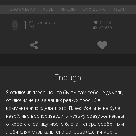
#
DOWNLOAD
#
LIVE
#
MUSIC
#
NOIZE MC
#
YEAH
19
2 426
ФЕВРАЛЯ
32 659
2011
Enough
Я отключил плеер, но что бы вы там себе не думали,
отключил не из-за ваших редких просьб в
комментариях сделать это. Плеер больше не будет
назойливо воспроизводить музыку сразу же как вы
откроете страницу моего блога. Теперь особенным
любителям музыкального сопровождения моего