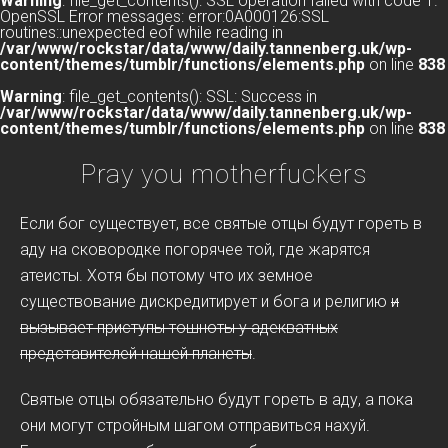
Warning
: file_get_contents(): SSL operation failed with code 1.
OpenSSL Error messages: error:0A000126:SSL
routines::unexpected eof while reading in
/var/www/rockstar/data/www/daily.tannenberg.uk/wp-
content/themes/tumblr/functions/elements.php
on line
838
Warning
: file_get_contents(): SSL: Success in
/var/www/rockstar/data/www/daily.tannenberg.uk/wp-
content/themes/tumblr/functions/elements.php
on line
838
Pray you motherfuckers
Если бог существует, все святые отцы будут гореть в
аду на сковородке погорячее той, где жарятся
атеисты. Хотя бы потому что их земное
существование дискредитирует и бога и религию
и
вызывает приступы тошноты у адекватных
представителей нашей планеты
.
Святые отцы обязательно будут гореть в аду, а пока
они могут стройным шагом отправиться нахуй.