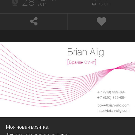
28
78 011
2011
Моя новая визитка.
Для тех, кто ещё её не видел.