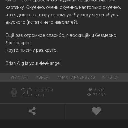
картинку. Охуенно, очень охуенно, настолько охуенно,
что я должен автору огромную бутылку чего-нибудь
вкусного (кстати, чего изволите?).
Ещё раз огромное спасибо, я восхищён и безмерно
благодарен.
Круто, тысячу раз круто.
Brian Alig is your
devil
angel.
#
FAN ART
#
GREAT
#
MAX TANNENBERG
#
PHOTO
20
2 690
ФЕВРАЛЯ
77 290
2011