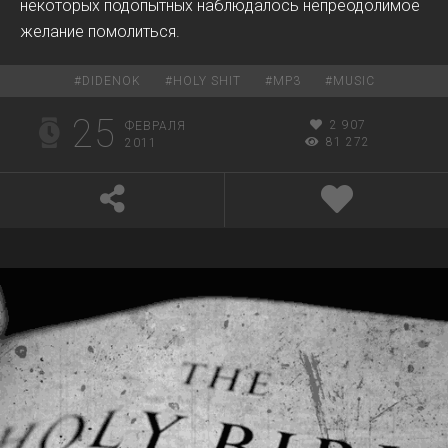
некоторых подопытных наблюдалось непреодолимое
желание помолиться.
#
DIDENOK
#
HOLY SHIT
#
MP3
#
MUSIC
25
2 907
ФЕВРАЛЯ
81 272
2011