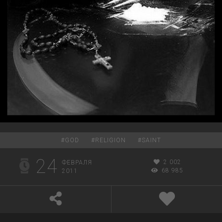
#
GOD
#
RELIGION
#
SAINT
24
2 002
ФЕВРАЛЯ
68 985
2011