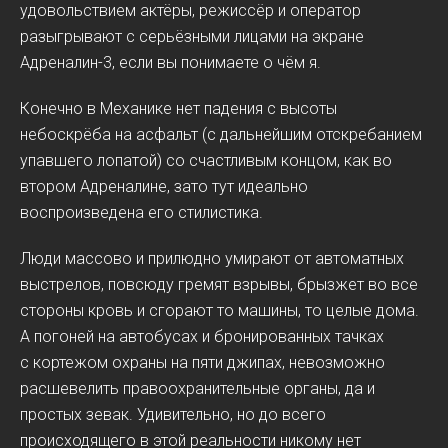
удовольствием актёры, режиссёр и оператор
разыгрывают с серьёзными лицами на экране
Адреналин-3, если вы понимаете о чём я.
Конечно в Механике нет падения с высоты
небоскрёба на асфальт (с дальнейшим отскребанием
упавшего лопатой) со счастливым концом, как во
втором Адреналине, зато тут идеально
воспроизведена его стилистика.
Люди массово и прилюдно умирают от автоматных
выстрелов, повсюду гремят взрывы, брызжет во все
стороны кровь и сгорают то машины, то целые дома.
А погоней на автобусах и бронированных тачках
с кортежом охраны на пяти джипах, невозможно
расшевелить правоохранительные органы, да и
простых зевак. Удивительно, но до всего
происходящего в этой реальности никому нет