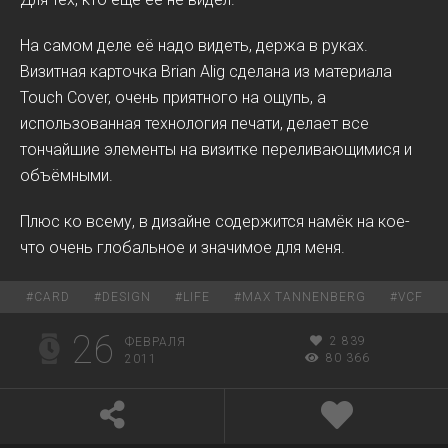
На самом деле её надо видеть, держа в руках.
Визитная карточка Brian Alig сделана из материала
Touch Cover, очень приятного на ощупь, а
использованная технология печати, делает все
тончайшие элементы на визитке переливающимися и
объёмными.
Плюс ко всему, в дизайне содержится намёк на кое-
что очень глобальное и значимое для меня.
#
CARD
#
DESIGN
#
LIFE
#
MAX TANNENBERG
#
VCF
26
2 839
ФЕВРАЛЯ
80 366
2011