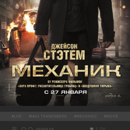
#
LIVE
#
MAX TANNENBERG
#
MECHANIC
#
MOVIE
2 731
ФЕВРАЛЯ