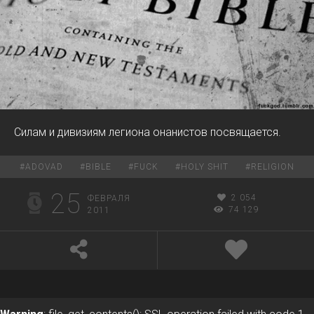
Силам и дивизиям легиона онанистов посвящается.
#
ADOVAD
#
BIBLE
#
FUCK
#
HOLY SHIT
#
RELIGION
25
2 054
ФЕВРАЛЯ
74 129
2011