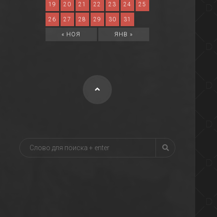
19
20
21
22
23
24
25
26
27
28
29
30
31
« НОЯ
ЯНВ »