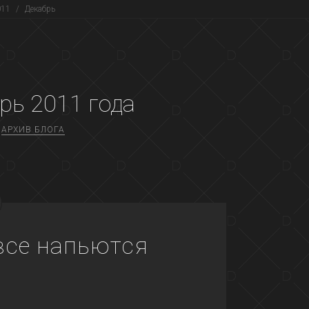
011
/
Декабрь
рь 2011
года
АРХИВ БЛОГА
все напьются