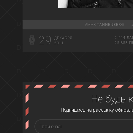
#
MAX TANNENBERG
29
2 414
ЛА
ДЕКАБРЯ
25 858
П
2011
Не будь 
Подпишись на рассылку обновлен