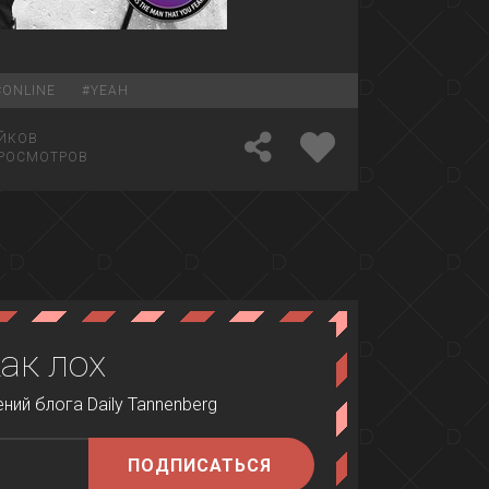
#
ONLINE
#
YEAH
ЙКОВ
РОСМОТРОВ
как лох
ий блога Daily Tannenberg
ПОДПИСАТЬСЯ