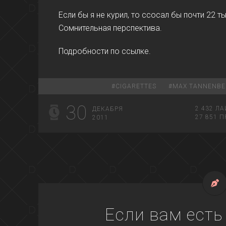
Если бы я не курил, то ссосал бы почти 22 т
Сомнительная перспектива.
Подробности по ссылке.
#
CIGARETTES
#
MAX TANNENB
30
2 432
ЛА
ДЕКАБРЯ
27 851
П
2011
Если вам есть