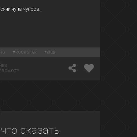
ысячи чупа-чупсов.
ERG
#
ROCKSTAR
#
WEB
ЙКА
РОСМОТР
 что сказать