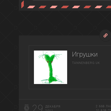
Игрушки
TANNENBERG.UK
29
2 668
ЛА
ДЕКАБРЯ
31 838
П
2011