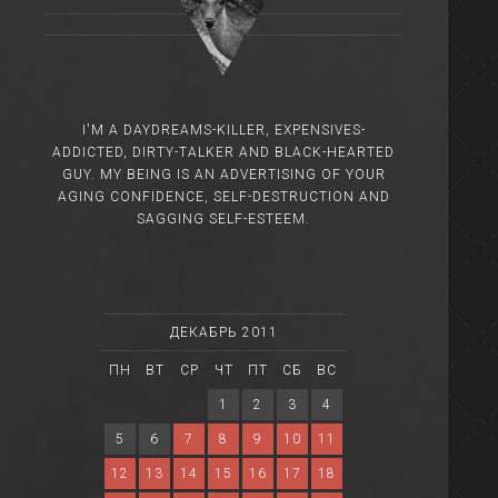
I'M A DAYDREAMS-KILLER, EXPENSIVES-
ADDICTED, DIRTY-TALKER AND BLACK-HEARTED
GUY. MY BEING IS AN ADVERTISING OF YOUR
AGING CONFIDENCE, SELF-DESTRUCTION AND
SAGGING SELF-ESTEEM.
ДЕКАБРЬ 2011
ПН
ВТ
СР
ЧТ
ПТ
СБ
ВС
1
2
3
4
5
6
7
8
9
10
11
12
13
14
15
16
17
18