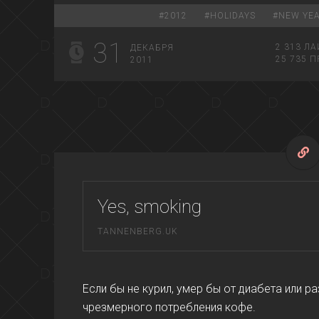
#
2012
#
HOLIDAYS
#
NEW YE
31
2 313
ЛА
ДЕКАБРЯ
25 735
П
2011
Yes, smoking
TANNENBERG.UK
Если бы не курил, умер бы от диабета или р
чрезмерного потребления кофе.