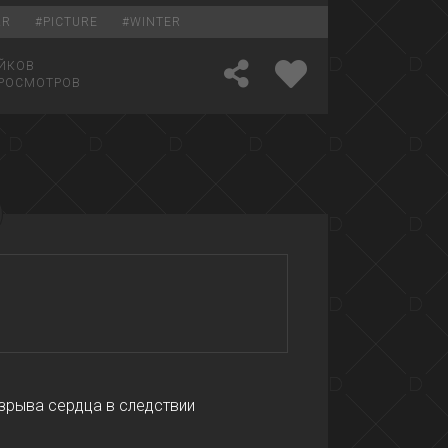
AR
#
PICTURE
#
WINTER
ЙКОВ
РОСМОТРОВ
азрыва сердца в следствии