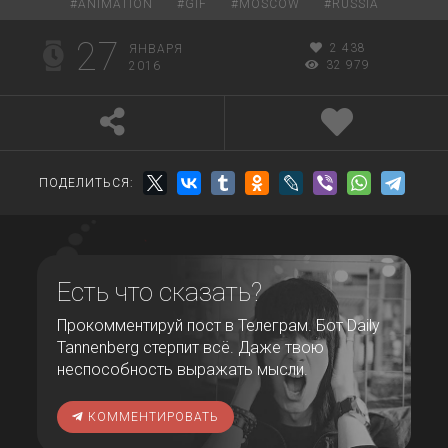
#
ANIMATION
#
GIF
#
MOSCOW
#
RUSSIA
27
2 438
ЯНВАРЯ
32 979
2016
ПОДЕЛИТЬСЯ:
Есть что сказать?
Прокомментируй пост в Телеграм. Бот Daily
Tannenberg стерпит всё. Даже твою
неспособность выражать мысли.
КОММЕНТИРОВАТЬ