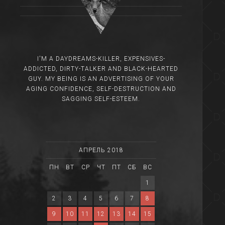
I'M A DAYDREAMS-KILLER, EXPENSIVES-
ADDICTED, DIRTY-TALKER AND BLACK-HEARTED
GUY. MY BEING IS AN ADVERTISING OF YOUR
AGING CONFIDENCE, SELF-DESTRUCTION AND
SAGGING SELF-ESTEEM.
АПРЕЛЬ 2018
ПН
ВТ
СР
ЧТ
ПТ
СБ
ВС
1
2
3
4
5
6
7
8
9
10
11
12
13
14
15