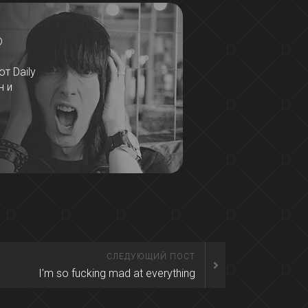
?
т Daily
н и
СЛЕДУЮЩИЙ ПОСТ
I'm so fucking mad at everything