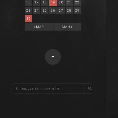
16
17
18
19
20
21
22
23
24
25
26
27
28
29
30
« МАР
МАЙ »