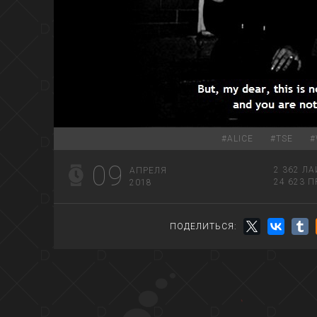
#
ALICE
#
TSE
#
09
2 362
ЛА
АПРЕЛЯ
24 623
П
2018
ПОДЕЛИТЬСЯ: