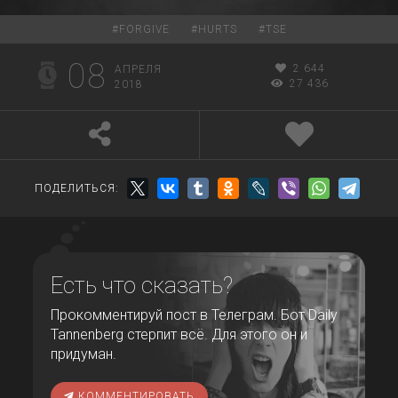
#
FORGIVE
#
HURTS
#
TSE
08
2 644
АПРЕЛЯ
27 436
2018
ПОДЕЛИТЬСЯ:
Есть что сказать?
Прокомментируй пост в Телеграм. Бот Daily
Tannenberg стерпит всё. Для этого он и
придуман.
КОММЕНТИРОВАТЬ