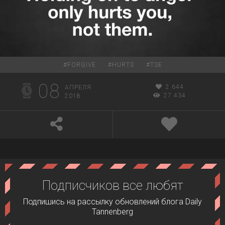
#
FORGIVE
#
HURTS
#
TSE
08
2 644
АПРЕЛЯ
27 434
2018
Подписчиков все любят
Подпишись на рассылку обновлений блога Daily
Tannenberg