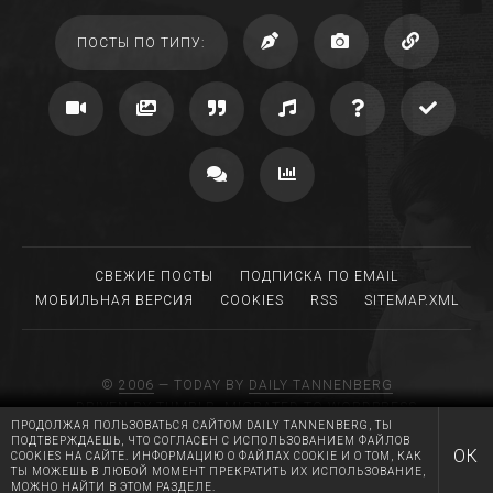
ПОСТЫ ПО ТИПУ:
СВЕЖИЕ ПОСТЫ
ПОДПИСКА ПО EMAIL
МОБИЛЬНАЯ ВЕРСИЯ
COOKIES
RSS
SITEMAP.XML
©
2006
— TODAY BY
DAILY TANNENBERG
DRIVEN BY TUMBLR, MIGRATED TO WORDPRESS
ПРОДОЛЖАЯ ПОЛЬЗОВАТЬСЯ САЙТОМ DAILY TANNENBERG, ТЫ
MADE WITH LOVE AT
RGB MEDIA
ПОДТВЕРЖДАЕШЬ, ЧТО СОГЛАСЕН С ИСПОЛЬЗОВАНИЕМ ФАЙЛОВ
HUGS AND KISSES TO A.T.
ОК
COOKIES НА САЙТЕ. ИНФОРМАЦИЮ О ФАЙЛАХ COOKIE И О ТОМ, КАК
ТЫ МОЖЕШЬ В ЛЮБОЙ МОМЕНТ ПРЕКРАТИТЬ ИХ ИСПОЛЬЗОВАНИЕ,
МОЖНО НАЙТИ В
ЭТОМ РАЗДЕЛЕ
.