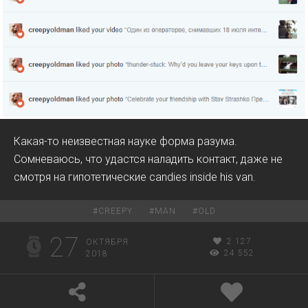
Какая-то неизвестная науке форма разума.
Сомневаюсь, что удастся наладить контакт, даже не
смотря на гипотетические candies inside his van.
#
CREEPY
#
MAN
#
OLD
27
2 127
ОКТЯБРЯ
24 552
2018