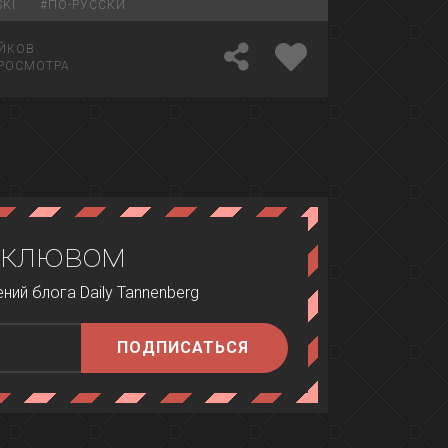
KI
#
ПО-РУССКИ
ЙКОВ
РОСМОТРА
 клювом
ий блога Daily Tannenberg
ПОДПИСАТЬСЯ