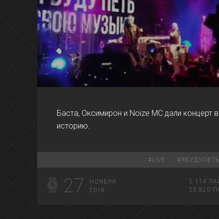
00:00
Баста, Оксимирон и Noize MC дали концерт в
историю.
#
LIVE
#
ЯБУДУПЕТ
27
2 114
ЛА
НОЯБРЯ
25 820
П
2018