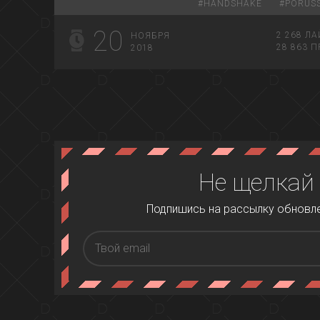
#
HANDSHAKE
#
PORUSS
20
2 268
ЛА
НОЯБРЯ
28 863
П
2018
Не щелкай
Подпишись на рассылку обновлен