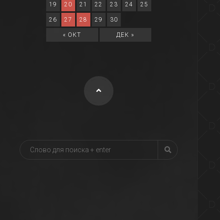
19
20
21
22
23
24
25
26
27
28
29
30
« ОКТ
ДЕК »