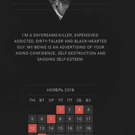
I'M A DAYDREAMS-KILLER, EXPENSIVES-
ADDICTED, DIRTY-TALKER AND BLACK-HEARTED
GUY. MY BEING IS AN ADVERTISING OF YOUR
AGING CONFIDENCE, SELF-DESTRUCTION AND
SAGGING SELF-ESTEEM.
НОЯБРЬ 2018
ПН
ВТ
СР
ЧТ
ПТ
СБ
ВС
1
2
3
4
5
6
7
8
9
10
11
12
13
14
15
16
17
18