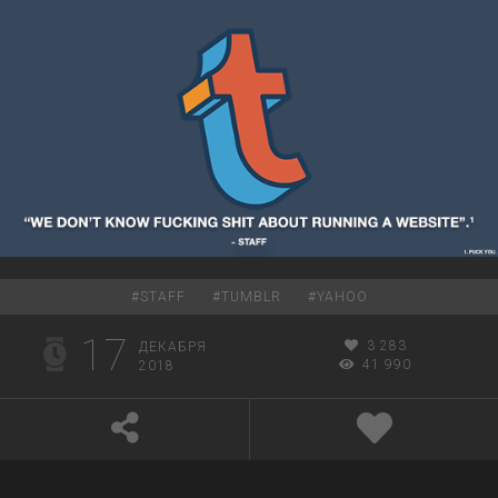
#
STAFF
#
TUMBLR
#
YAHOO
17
3 283
ДЕКАБРЯ
41 990
2018