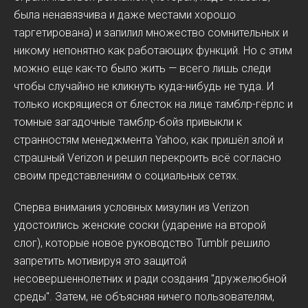
была ненавязчива и даже местами хорошо
таргетирована) и запилил множество сомнительных и
никому непонятно как работающих функций. Но с этим
можно еще как-то было жить — всего лишь следи
чтобы случайно не кликнуть куда-нибудь не туда. И
только искрящиеся от блесток на лице тамблр-гёрлс и
томные загадочные тамблр-бойз привыкли к
странностям менеджмента Yahoo, как пришёл злой и
страшный Verizon и решил перекроить всё согласно
своим представлениям о социальных сетях.
Сперва внимания условных мизулин из Verizon
удостоились женские соски (ударение на второй
слог), которые новое руководство Tumblr решило
запретить мотивируя это защитой
несовершеннолетних и ради создания "дружелюбной
среды". Затем, не объясняя ничего пользователям,