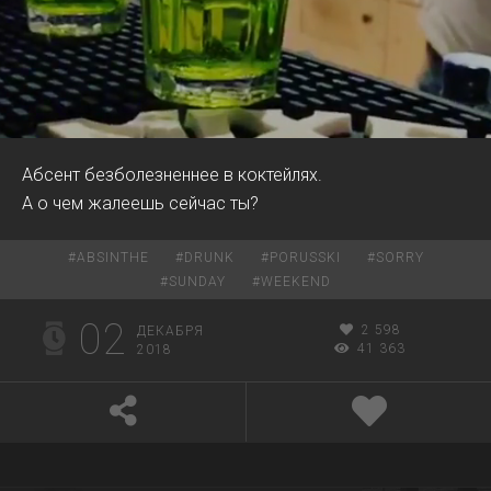
00:00
00:17
Абсент безболезненнее в коктейлях.
А о чем жалеешь сейчас ты?
#
ABSINTHE
#
DRUNK
#
PORUSSKI
#
SORRY
#
SUNDAY
#
WEEKEND
02
2 598
ДЕКАБРЯ
41 363
2018