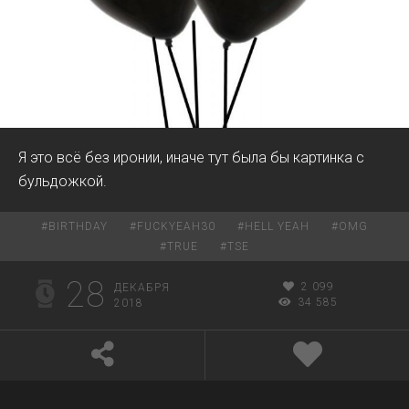
Я это всё без иронии, иначе тут была бы картинка с
бульдожкой.
#
BIRTHDAY
#
FUCKYEAH30
#
HELL YEAH
#
OMG
#
TRUE
#
TSE
28
2 099
ДЕКАБРЯ
34 585
2018