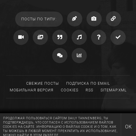
ПОСТЫ ПО ТИПУ:
СВЕЖИЕ ПОСТЫ
ПОДПИСКА ПО EMAIL
МОБИЛЬНАЯ ВЕРСИЯ
COOKIES
RSS
SITEMAP.XML
©
2006
— TODAY BY
DAILY TANNENBERG
ПРОДОЛЖАЯ ПОЛЬЗОВАТЬСЯ САЙТОМ DAILY TANNENBERG, ТЫ
DRIVEN BY TUMBLR, MIGRATED TO WORDPRESS
ПОДТВЕРЖДАЕШЬ, ЧТО СОГЛАСЕН С ИСПОЛЬЗОВАНИЕМ ФАЙЛОВ
MADE WITH LOVE AT
RGB MEDIA
ОК
COOKIES НА САЙТЕ. ИНФОРМАЦИЮ О ФАЙЛАХ COOKIE И О ТОМ, КАК
ТЫ МОЖЕШЬ В ЛЮБОЙ МОМЕНТ ПРЕКРАТИТЬ ИХ ИСПОЛЬЗОВАНИЕ,
HUGS AND KISSES TO A.T.
МОЖНО НАЙТИ В
ЭТОМ РАЗДЕЛЕ
.