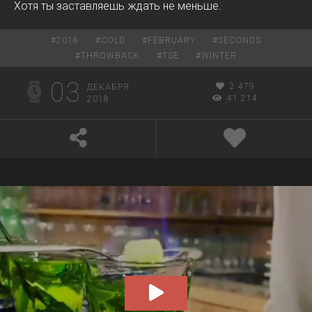
Хотя ты заставляешь ждать не меньше.
#
2018
#
COLD
#
FEBRUARY
#
SECONDS
#
THROWBACK
#
TSE
#
WINTER
03
2 479
ДЕКАБРЯ
41 214
2018