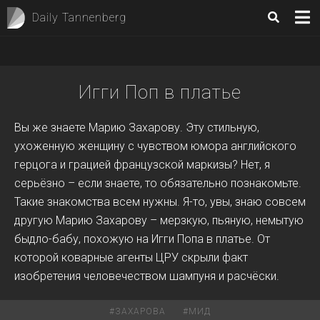
Daily Tannenberg
Игги Поп в платье
Вы же знаете Марию Захарову. Эту стильную,
ухоженную женщину с чувством юмора английского
герцога и грацией французской маркизы? Нет, я
серьёзно – если знаете, то обязательно познакомьте.
Такие знакомства всем нужны. Я-то, увы, знаю совсем
другую Марию Захарову – мерзкую, пьяную, немытую
быдло-бабу, похожую на Игги Попа в платье. От
которой коварные агенты ЦРУ скрыли факт
изобретения человечеством шампуня и расчёски.
#
ЗАХАРОВА
#
МИД