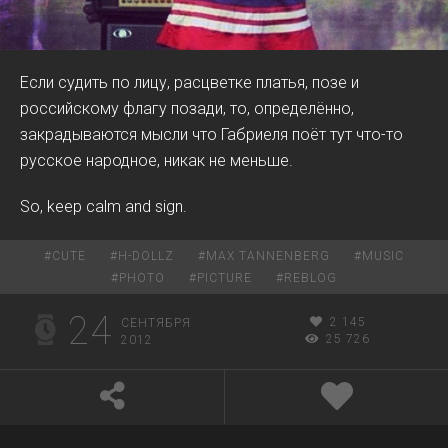
Если судить по лицу, расцветке платья, позе и
российскому флагу позади, то, определённо,
закрадываются мысли что Габриеля поёт тут что-то
русское народное, никак не меньше.
So, keep calm and sign.
#
CUTE
#
H-DOLLZ
#
MAX TANNENBERG
#
MUSIC
#
PHOTO
#
PICTURE
#
REBLOG
24
2 145
СЕНТЯБРЯ
25 726
2012