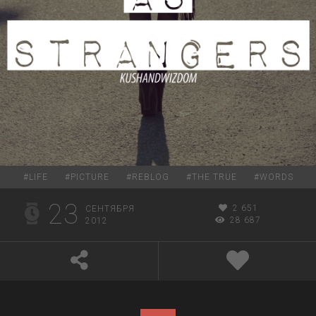
#
LIFE
#
PICTURE
#
REBLOG
#
THE TRUE
#
WORDS
23
2 651
СЕНТЯБРЯ
28 687
2012