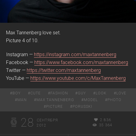
Max Tannenberg love set.
Picture 4 of 10.
Instagram —
https://instagram.com/maxtannenberg
Facebook —
https://www.facebook.com/maxtannenberg
Twitter —
https://twitter.com/maxtannenberg
YouTube —
https://www.youtube.com/c/MaxTannenberg
#
BOY
#
CUTE
#
FASHION
#
GUY
#
LOOK
#
LOVE
#
MAN
#
MAX TANNENBERG
#
MODEL
#
PHOTO
#
PICTURE
#
PORUSSKI
28
2 836
СЕНТЯБРЯ
35 364
2012