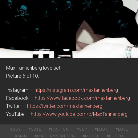
Max Tannenberg love set.
Picture 6 of 10.
Instagram —
https://instagram.com/maxtannenberg
Facebook —
https://www.facebook.com/maxtannenberg
Twitter —
https://twitter.com/maxtannenberg
YouTube —
https://www.youtube.com/c/MaxTannenberg
#
BOY
#
CUTE
#
FASHION
#
GUY
#
LOOK
#
LOVE
#
MAN
#
MAX TANNENBERG
#
MODEL
#
PHOTO