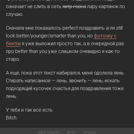
означает не слить в сеть
литр говна
пару картинок по
случаю.
Сначала мне показалось perfect поздравить а-ля still
look better/younger/smarter than you, но
фоточку с
бентли
я уже выложил просто так, а в очередной раз
про better than you уже слишком очевидно и как-то
старо.
А ещё, пока этот текст набирался, меня одолела лень.
Стирать написанное — лень, звонить — лень, искать
подходящий кусочек счастья для поздравления тоже
лень.
У тебя и так всё есть.
Bitch.
#
BIRTHDAY
#
FAT
#
FUCK