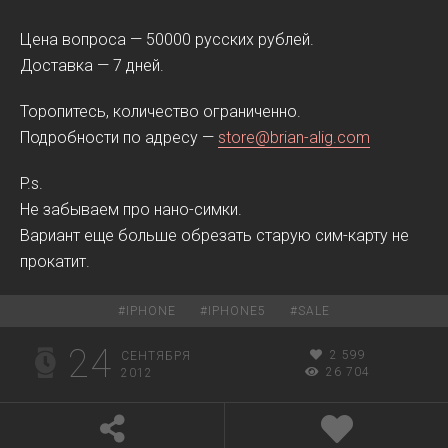
Цена вопроса — 50000 русских рублей.
Доставка — 7 дней.
Торопитесь, количество ограниченно.
Подробности по адресу —
store@brian-alig.com
P.s.
Не забываем про нано-симки.
Вариант еще больше обрезать старую сим-карту не
прокатит.
#
IPHONE
#
IPHONE5
#
SALE
24
2 599
СЕНТЯБРЯ
26 704
2012