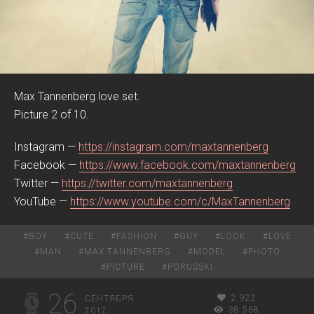
Max Tannenberg love set.
Picture 2 of 10.
Instagram —
https://instagram.com/maxtannenberg
Facebook —
https://www.facebook.com/maxtannenberg
Twitter —
https://twitter.com/maxtannenberg
YouTube —
https://www.youtube.com/c/MaxTannenberg
#
BOY
#
CUTE
#
FASHION
#
GUY
#
LOOK
#
LOVE
#
MAN
#
MAX TANNENBERG
#
MODEL
#
PHOTO
#
PICTURE
#
PORUSSKI
26
2 922
СЕНТЯБРЯ
38 568
2012