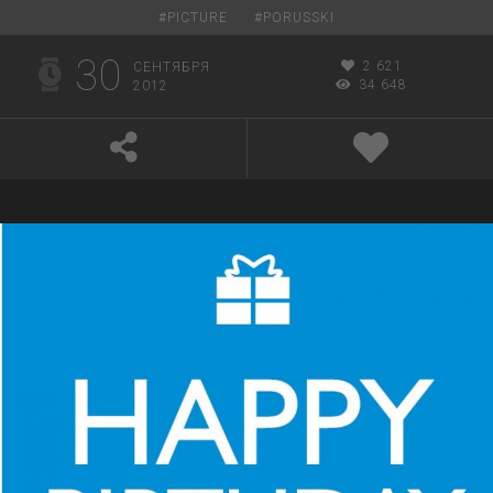
#
PICTURE
#
PORUSSKI
30
2 621
СЕНТЯБРЯ
34 648
2012