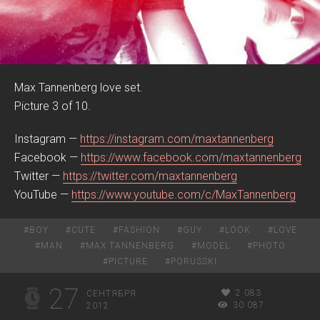
Max Tannenberg love set.
Picture 3 of 10.
Instagram —
https://instagram.com/maxtannenberg
Facebook —
https://www.facebook.com/maxtannenberg
Twitter —
https://twitter.com/maxtannenberg
YouTube —
https://www.youtube.com/c/MaxTannenberg
#
BOY
#
CUTE
#
FASHION
#
GUY
#
LOOK
#
LOVE
#
MAN
#
MAX TANNENBERG
#
MODEL
#
PHOTO
#
PICTURE
#
PORUSSKI
27
2 083
СЕНТЯБРЯ
30 087
2012