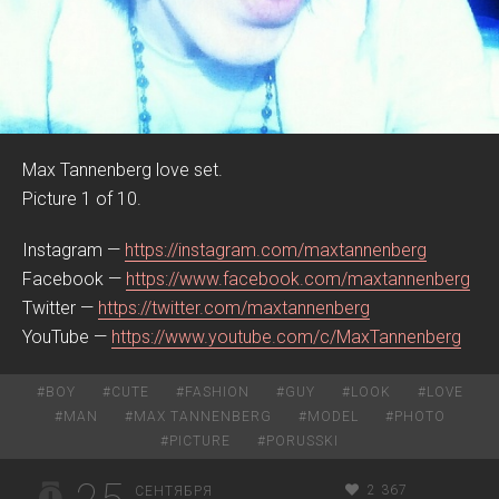
Max Tannenberg love set.
Picture 1 of 10.
Instagram —
https://instagram.com/maxtannenberg
Facebook —
https://www.facebook.com/maxtannenberg
Twitter —
https://twitter.com/maxtannenberg
YouTube —
https://www.youtube.com/c/MaxTannenberg
#
BOY
#
CUTE
#
FASHION
#
GUY
#
LOOK
#
LOVE
#
MAN
#
MAX TANNENBERG
#
MODEL
#
PHOTO
#
PICTURE
#
PORUSSKI
2 367
СЕНТЯБРЯ