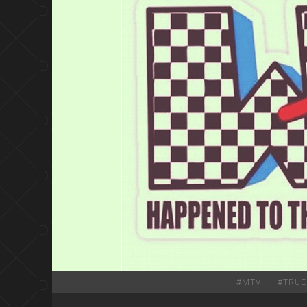
#
MTV
#
TRUE