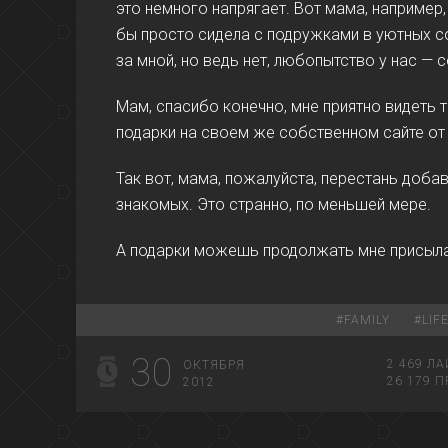
это немного напрягает. Вот мама, например, 
бы просто сидела с подружками в уютных с
за мной, но ведь нет, любопытство у нас —
Мам, спасибо конечно, мне приятно видеть т
подарки на своем же собственном сайте от 
Так вот, мама, пожалуйста, перестань доба
знакомых. Это странно, по меньшей мере.
А подарки можешь продолжать мне присылать
#
FAMILY
#
LIF
30
2 469
ЛА
ОКТЯБРЯ
26 179
П
2012