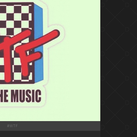
#
WTF