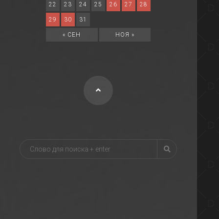
22
23
24
25
26
27
28
29
30
31
« СЕН
НОЯ »