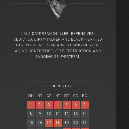
I'M A DAYDREAMS-KILLER, EXPENSIVES-
ADDICTED, DIRTY-TALKER AND BLACK-HEARTED
GUY. MY BEING IS AN ADVERTISING OF YOUR
AGING CONFIDENCE, SELF-DESTRUCTION AND
SAGGING SELF-ESTEEM.
ОКТЯБРЬ 2012
ПН
ВТ
СР
ЧТ
ПТ
СБ
ВС
1
2
3
4
5
6
7
8
9
10
11
12
13
14
15
16
17
18
19
20
21