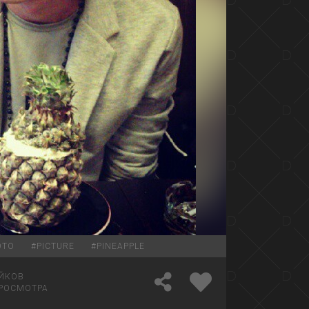
OTO
#
PICTURE
#
PINEAPPLE
ЙКОВ
РОСМОТРА