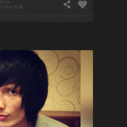
ЙКОВ
РОСМОТРОВ
THBLOG.TUMBLR.COM