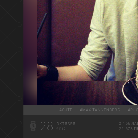
#
CUTE
#
MAX TANNENBERG
#
PH
28
2 166
ЛА
ОКТЯБРЯ
22 673
П
2012