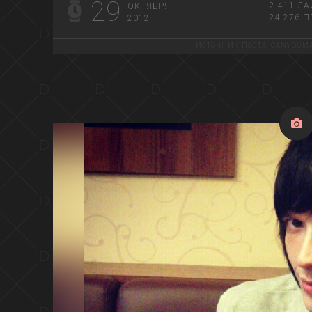
29
2 411
ЛА
ОКТЯБРЯ
24 276
П
2012
ИСТОЧНИК ПОСТА:
CANYOUMA