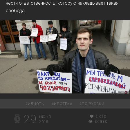
нести ответственность, которую накладывает такая
свобода.
#
ИДИОТЫ
#
ИПОТЕКА
#
ПО-РУССКИ
29
2 620
ИЮНЯ
34 880
2015