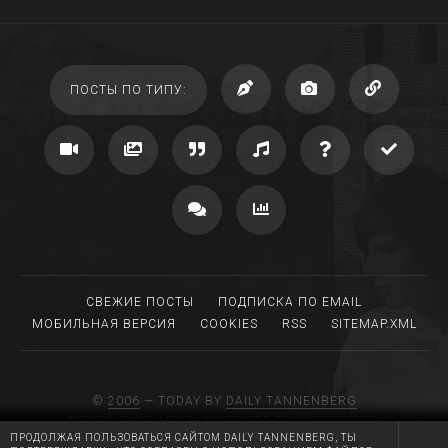
ПОСТЫ ПО ТИПУ:
СВЕЖИЕ ПОСТЫ
ПОДПИСКА ПО EMAIL
МОБИЛЬНАЯ ВЕРСИЯ
COOKIES
RSS
SITEMAP.XML
©
2006
— TODAY BY
DAILY TANNENBERG
DRIVEN BY TUMBLR, MIGRATED TO WORDPRESS
ПРОДОЛЖАЯ ПОЛЬЗОВАТЬСЯ САЙТОМ DAILY TANNENBERG, ТЫ
MADE WITH LOVE AT
RGB MEDIA