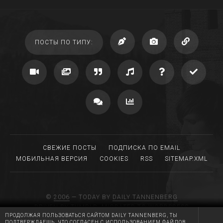
ПОСТЫ ПО ТИПУ:
СВЕЖИЕ ПОСТЫ
ПОДПИСКА ПО EMAIL
МОБИЛЬНАЯ ВЕРСИЯ
COOKIES
RSS
SITEMAP.XML
©
2006
— TODAY BY
DAILY TANNENBERG
DRIVEN BY TUMBLR, MIGRATED TO WORDPRESS
ПРОДОЛЖАЯ ПОЛЬЗОВАТЬСЯ САЙТОМ DAILY TANNENBERG, ТЫ
MADE WITH LOVE AT
RGB MEDIA
ПОДТВЕРЖДАЕШЬ, ЧТО СОГЛАСЕН С ИСПОЛЬЗОВАНИЕМ ФАЙЛОВ