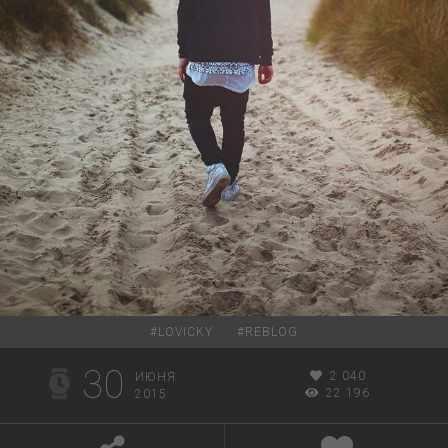
#
LOVICKY
#
REBLOG
30
2 040
ИЮНЯ
22 196
2015